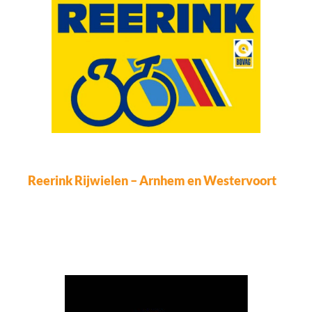
Reerink Rijwielen – Arnhem en Westervoort