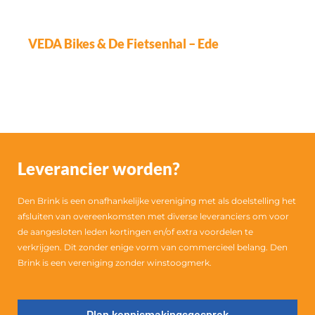
VEDA Bikes & De Fietsenhal – Ede
Leverancier worden?
Den Brink is een onafhankelijke vereniging met als doelstelling het
afsluiten van overeenkomsten met diverse leveranciers om voor
de aangesloten leden kortingen en/of extra voordelen te
verkrijgen. Dit zonder enige vorm van commercieel belang. Den
Brink is een vereniging zonder winstoogmerk.