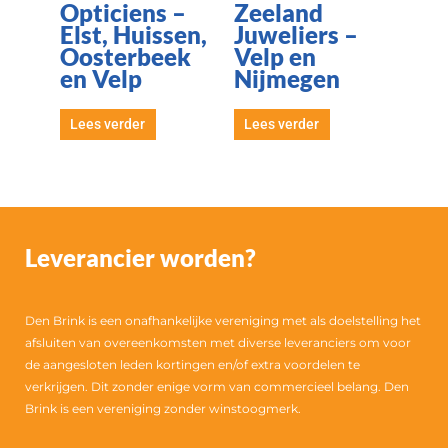
Opticiens –
Zeeland
Elst, Huissen,
Juweliers –
Oosterbeek
Velp en
en Velp
Nijmegen
Lees verder
Lees verder
Leverancier worden?
Den Brink is een onafhankelijke vereniging met als doelstelling het
afsluiten van overeenkomsten met diverse leveranciers om voor
de aangesloten leden kortingen en/of extra voordelen te
verkrijgen. Dit zonder enige vorm van commercieel belang. Den
Brink is een vereniging zonder winstoogmerk.