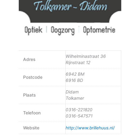
Wilhelminastraat 36
Adres
Rijnstraat 12
6942 BM
Postcode
6916 BD
Didam
Plaats
Tolkamer
0316-221820
Telefoon
0316-547571
Website
http://www.brillehuus.nl/