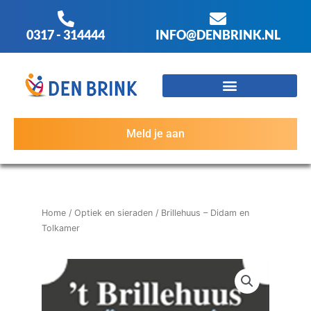
Ga
naar
0317 - 314444
INFO@DENBRINK.NL
de
inhoud
Meld je aan
Home
/
Optiek en sieraden
/ Brillehuus – Didam en
Tolkamer