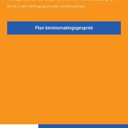
Oosterbeek
0
Brink is een vereniging zonder winstoogmerk.
Makkum
0
Brummen
0
Plan kennismakingsgesprek
Didam
0
Tolkamer
0
Bennekom
0
Denekamp
0
Doetinchem
0
Zeist
0
Westervoort
0
Heveadorp
1
Wolfheze
1
Dieren
0
Ridderkerk
0
Heelsum
0