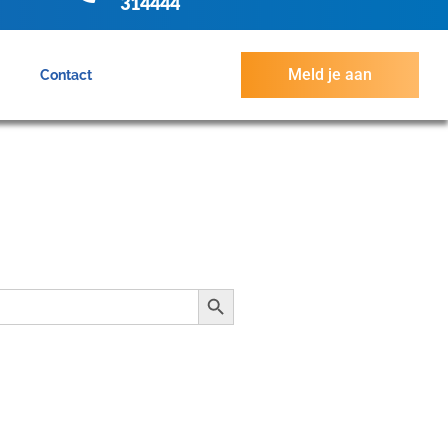
314444
Meld je aan
n
Contact
Zoekknop