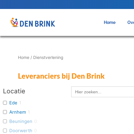
Home
Ove
Home
/ Dienstverlening
Leveranciers bij Den Brink
Zoek
Locatie
naar:
Ede
1
Arnhem
1
Beuningen
0
Doorwerth
0